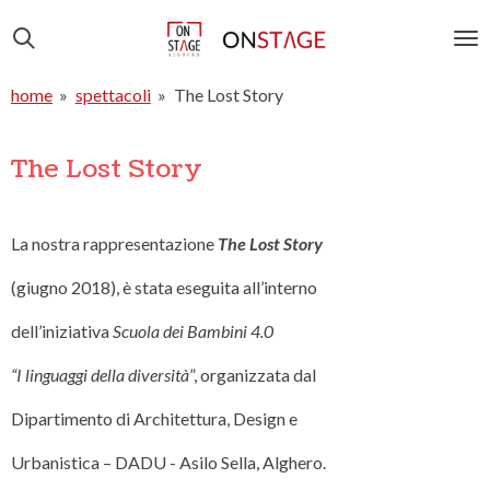
Vai
al
contenuto
home
»
spettacoli
»
The Lost Story
principale
The Lost Story
La nostra rappresentazione
The Lost Story
(giugno 2018), è stata eseguita all’interno
dell’iniziativa
Scuola
d
ei Bambini 4.0
“I linguaggi della diversità
”, organizzata dal
Dipartimento di Architettura, Design e
Urbanistica – DADU - Asilo Sella, Alghero.