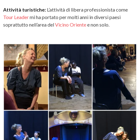
Attività turistiche:
L’attività di libera professionista come
Tour Leader
mi ha portato per molti anni in diversi paesi
soprattutto nell’area del
Vicino Oriente
e non solo.