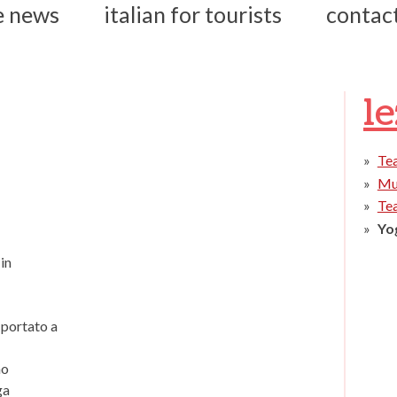
e news
italian for tourists
contac
l
Te
Mu
Te
Yo
in
 portato a
no
ga