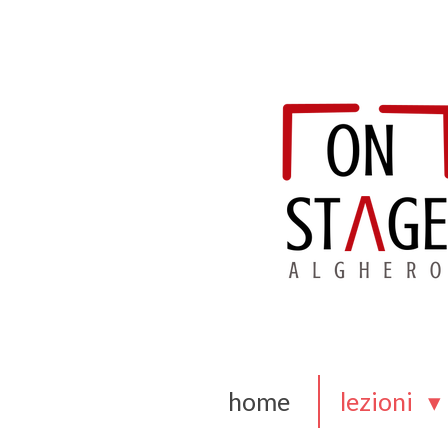
Vai
al
contenuto
principale
home
lezioni