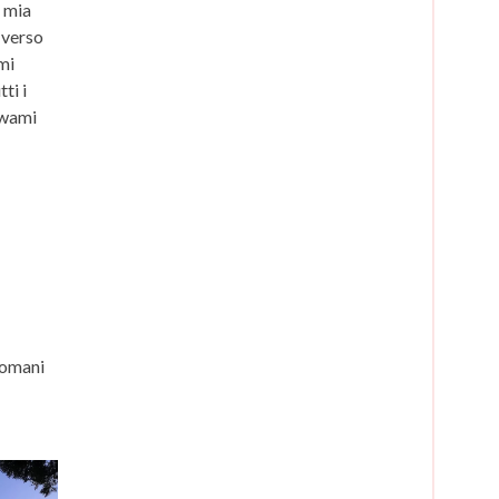
a mia
 verso
mi
ti i
Swami
romani