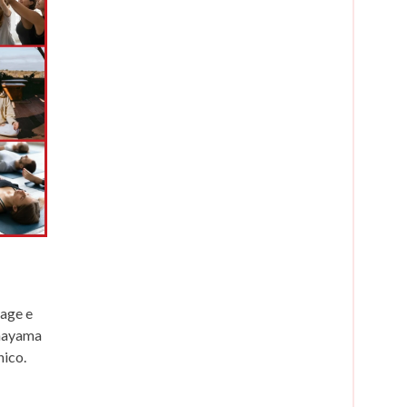
tage e
anayama
nico.