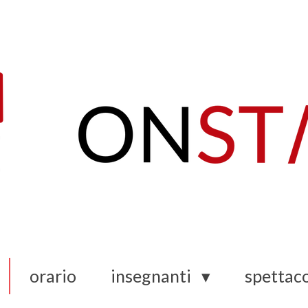
orario
insegnanti
spettaco