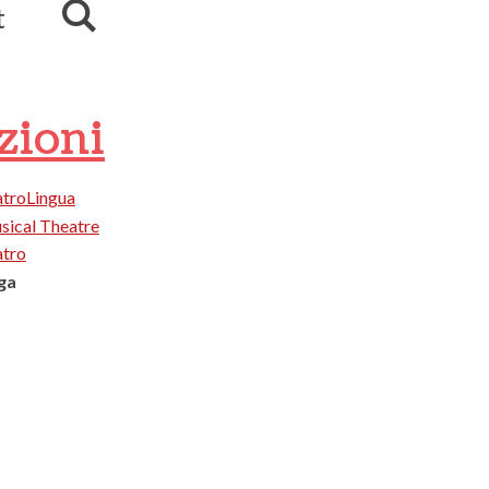
t
ezioni
atroLingua
sical Theatre
atro
ga